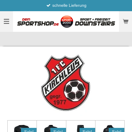
schnelle Lieferung
Zum
Hauptinhalt
springen
Sale!
Sale!
Sale!
Sale!