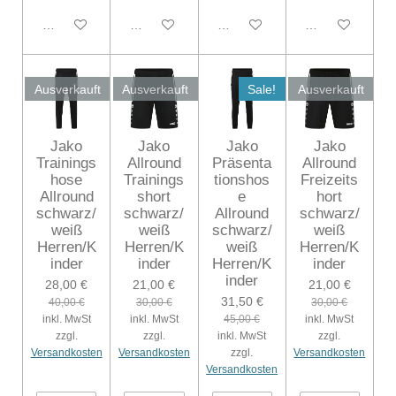
In den Warenkorb
In den Warenkorb
In den Warenkorb
In den Warenko
Ausverkauft
Ausverkauft
Sale!
Ausverkauft
Jako
Jako
Jako
Jako
Trainings
Allround
Präsenta
Allround
hose
Trainings
tionshos
Freizeits
Allround
short
e
hort
schwarz/
schwarz/
Allround
schwarz/
weiß
weiß
schwarz/
weiß
Herren/K
Herren/K
weiß
Herren/K
inder
inder
Herren/K
inder
inder
28,00 €
21,00 €
21,00 €
31,50 €
40,00 €
30,00 €
30,00 €
inkl. MwSt
inkl. MwSt
45,00 €
inkl. MwSt
zzgl.
zzgl.
inkl. MwSt
zzgl.
Versandkosten
Versandkosten
zzgl.
Versandkosten
Versandkosten