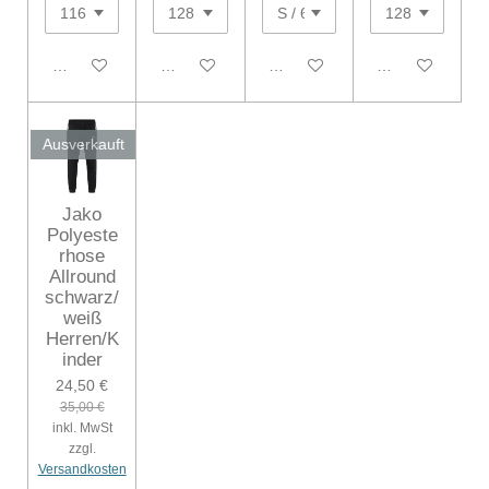
Bei Verfügbarkeit benachrichtigen
Bei Verfügbarkeit benachrichtigen
In den Warenkorb
Bei Verfügbarke
Ausverkauft
Jako
Polyeste
rhose
Allround
schwarz/
weiß
Herren/K
inder
24,50 €
35,00 €
inkl. MwSt
zzgl.
Versandkosten