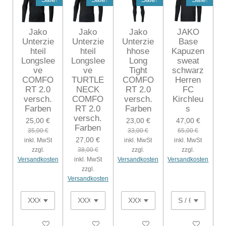
Jako
Jako
Jako
JAKO
Unterzie
Unterzie
Unterzie
Base
hteil
hteil
hhose
Kapuzen
Longslee
Longslee
Long
sweat
ve
ve
Tight
schwarz
COMFO
TURTLE
COMFO
Herren
RT 2.0
NECK
RT 2.0
FC
versch.
COMFO
versch.
Kirchleu
Farben
RT 2.0
Farben
s
versch.
25,00 €
23,00 €
47,00 €
Farben
35,00 €
33,00 €
65,00 €
27,00 €
inkl. MwSt
inkl. MwSt
inkl. MwSt
zzgl.
38,00 €
zzgl.
zzgl.
Versandkosten
inkl. MwSt
Versandkosten
Versandkosten
zzgl.
Versandkosten
In den Warenkorb
In den Warenkorb
In den Warenkorb
In den Warenko