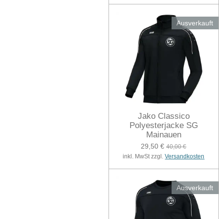
Ausverkauft
Jako Classico
Polyesterjacke SG
Mainauen
29,50 €
40,00 €
inkl. MwSt zzgl.
Versandkosten
Ausverkauft