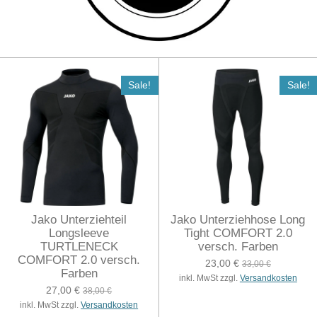
Sale!
Sale!
Jako Unterziehteil
Jako Unterziehhose Long
Longsleeve
Tight COMFORT 2.0
TURTLENECK
versch. Farben
COMFORT 2.0 versch.
23,00 €
33,00 €
Farben
inkl. MwSt zzgl.
Versandkosten
27,00 €
38,00 €
inkl. MwSt zzgl.
Versandkosten