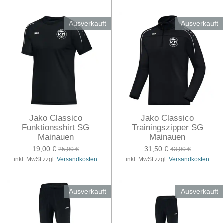
Ausverkauft
Ausverkauft
Jako Classico
Jako Classico
Funktionsshirt SG
Trainingszipper SG
Mainauen
Mainauen
19,00 €
31,50 €
25,00 €
43,00 €
inkl. MwSt zzgl.
Versandkosten
inkl. MwSt zzgl.
Versandkosten
Ausverkauft
Ausverkauft