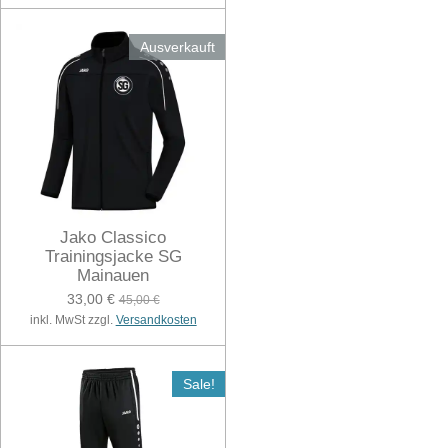
Ausverkauft
Jako Classico
Trainingsjacke SG
Mainauen
33,00 €
45,00 €
inkl. MwSt zzgl.
Versandkosten
Sale!