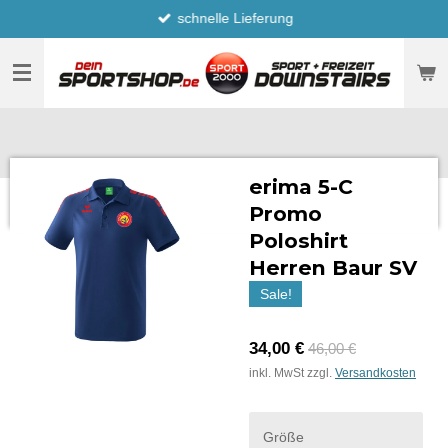
schnelle Lieferung
Zum
Hauptinhalt
springen
erima 5-C
Promo
Poloshirt
Herren Baur SV
Sale!
34,00 €
46,00 €
inkl. MwSt zzgl.
Versandkosten
Größe