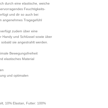
ich durch eine elastische, weiche
 hervorragendes Feuchtigkeits-
fügt und dir so auch bei
ein angenehmes Tragegefühl
 verfügt zudem über eine
ür Handy und Schlüssel sowie über
, sobald sie angestrahlt werden.
imale Bewegungsfreiheit
d elastisches Material
ten
zung und optimalen
elt, 10% Elastan, Futter: 100%