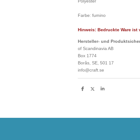
Polyester
Farbe: fumino
Hinweis: Bedruckte Ware is
Hersteller- und Produkt
of Scandinavia AB
Box 1774
Borås, SE, 501 17
info@craft.se
T
T
T
e
e
e
i
i
i
l
l
l
e
e
e
n
n
n