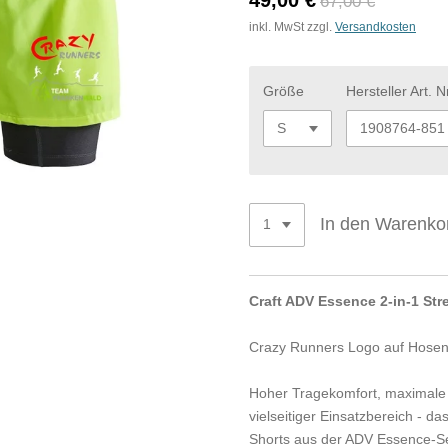
49,00 €
67,00 €
inkl. MwSt zzgl.
Versandkosten
Größe
Hersteller Art. Nr
In den Warenko
Craft ADV Essence 2-in-1 Str
Crazy Runners Logo auf Hosen
Hoher Tragekomfort, maximale 
vielseitiger Einsatzbereich - da
Shorts aus der ADV Essence-S