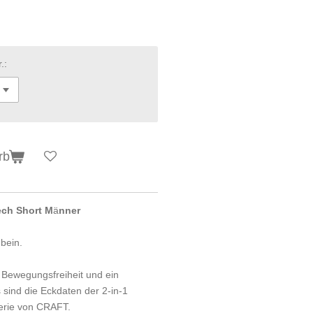
.:
rb
ech Short M
ä
nner
bein.
Bewegungsfreiheit und ein
s sind die Eckdaten der 2-in-1
erie von CRAFT.