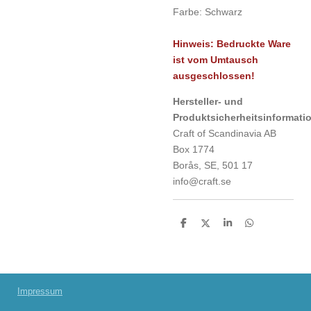
Farbe: Schwarz
Hinweis: Bedruckte Ware
ist vom Umtausch
ausgeschlossen!
Hersteller- und
Produktsicherheitsinf
Craft of Scandinavia AB
Box 1774
Borås, SE, 501 17
info@craft.se
T
T
T
T
e
e
e
e
i
i
i
i
l
l
l
l
e
e
e
e
n
n
n
n
Impressum