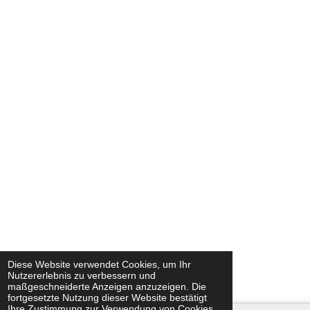
Diese Website verwendet Cookies, um Ihr
Nutzererlebnis zu verbessern und
maßgeschneiderte Anzeigen anzuzeigen. Die
fortgesetzte Nutzung dieser Website bestätigt
Ihre Zustimmung zur Verwendung von Cookies.