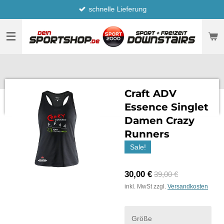
schnelle Lieferung
Zum
Hauptinhalt
springen
Craft ADV
Essence Singlet
Damen Crazy
Runners
Sale!
30,00 €
39,00 €
inkl. MwSt zzgl.
Versandkosten
Größe