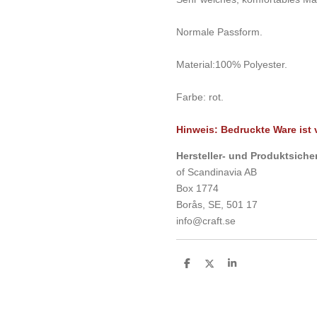
Normale Passform.
Material:
100% Polyester.
Farbe: rot
.
Hinweis: Bedruckte Ware is
Hersteller- und Produkt
of Scandinavia AB
Box 1774
Borås, SE, 501 17
info@craft.se
T
T
T
e
e
e
i
i
i
l
l
l
e
e
e
n
n
n