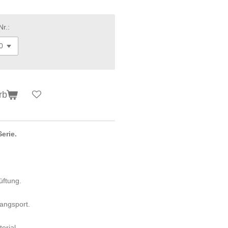
Nr.:
rb
erie.
üftung.
angsport.
erial.