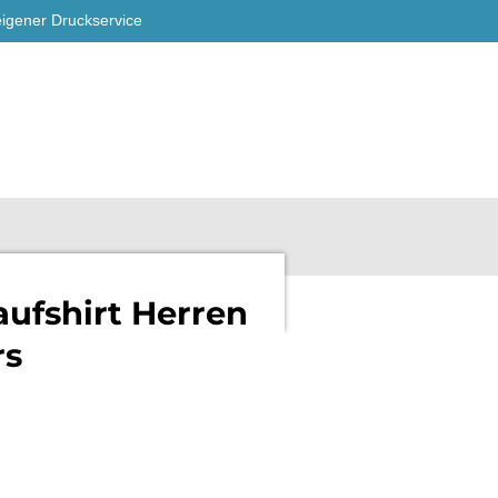
eigener Druckservice
aufshirt Herren
rs