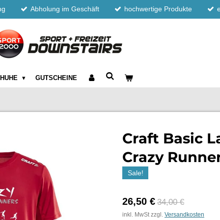
ng
Abholung im Geschäft
hochwertige Produkte
CHUHE
GUTSCHEINE
Craft Basic L
Crazy Runne
Sale!
26,50 €
34,00 €
inkl. MwSt zzgl.
Versandkosten