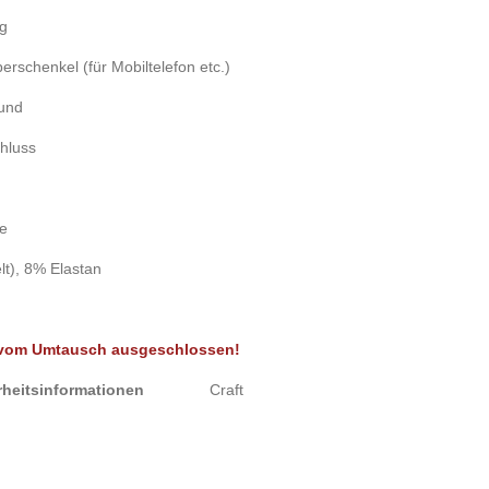
ug
rschenkel (für Mobiltelefon etc.)
Bund
hluss
te
lt), 8% Elastan
t vom Umtausch ausgeschlossen!
sicherheitsinformationen
Craft