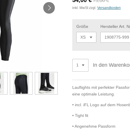
54,00 €
75,00 €
inkl. MwSt zzgl.
Versandkosten
Größe
Hersteller Art. Nr
In den Warenko
Lauftights mit perfekter Passfo
eine optimale Leistung.
• incl. iFL Logo auf dem Hosen
• Tight fit
• Angenehme Passform