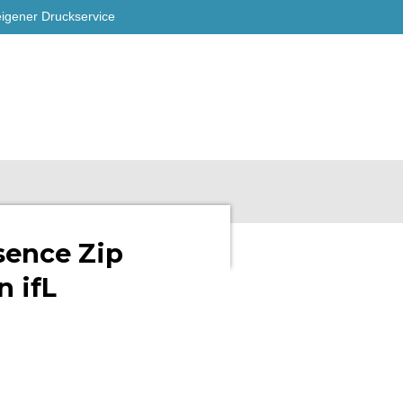
eigener Druckservice
sence Zip
 ifL