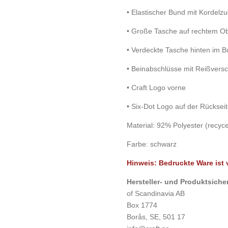
• Elastischer Bund mit Kordelz
• Große Tasche auf rechtem Obe
• Verdeckte Tasche hinten im 
• Beinabschlüsse mit Reißversc
• Craft Logo vorne
• Six-Dot Logo auf der Rücksei
Material: 92% Polyester (recyce
Farbe: schwarz
Hinweis: Bedruckte Ware is
Hersteller- und Produkt
of Scandinavia AB
Box 1774
Borås, SE, 501 17