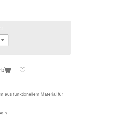
.:
rb
rm aus funktionellem Material für
bein