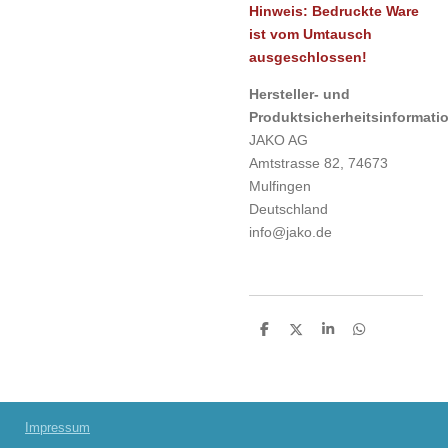
Hinweis: Bedruckte Ware
ist vom Umtausch
ausgeschlossen!
Hersteller- und
Produktsicherheitsinformati
JAKO AG
Amtstrasse 82, 74673
Mulfingen
Deutschland
info@jako.de
T
T
T
T
e
e
e
e
i
i
i
i
l
l
l
l
e
e
e
e
n
n
n
n
Impressum