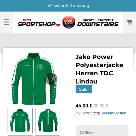
schnelle Lieferung
Zum
Hauptinhalt
springen
Jako Power
Polyesterjacke
Herren TDC
Lindau
Sale!
45,00 €
60,00 €
inkl. MwSt zzgl.
Versandkosten
Größen