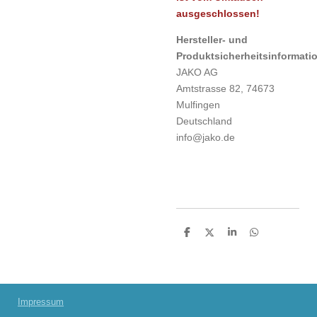
ausgeschlossen!
Hersteller- und
Produktsicherheitsinformati
JAKO AG
Amtstrasse 82, 74673
Mulfingen
Deutschland
info@jako.de
T
T
T
T
e
e
e
e
i
i
i
i
l
l
l
l
e
e
e
e
n
n
n
n
Impressum