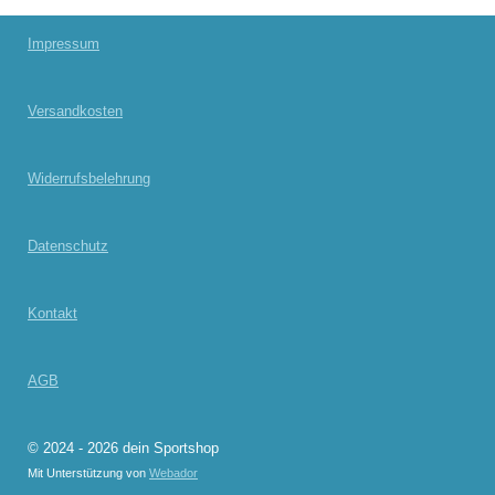
e
e
e
e
n
n
n
n
Impressum
Versandkosten
Widerrufsbelehrung
Datenschutz
Kontakt
AGB
© 2024 - 2026 dein Sportshop
Mit Unterstützung von
Webador