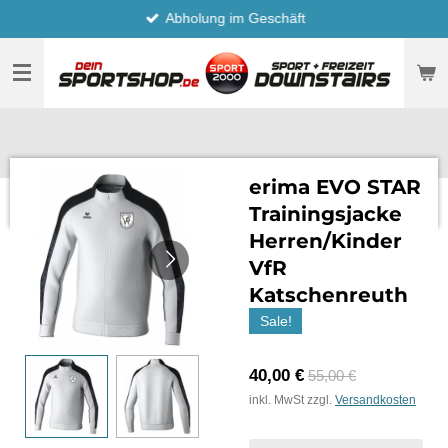
Abholung im Geschäft
Zum
Hauptinhalt
springen
erima EVO STAR
Trainingsjacke
Herren/Kinder
VfR
Katschenreuth
Sale!
40,00 €
55,00 €
inkl. MwSt zzgl.
Versandkosten