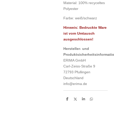
Material: 100% recyceltes
Polyester
Farbe: weiß/schwarz
Hinweis: Bedruckte Ware
ist vom Umtausch
ausgeschlossen!
Hersteller- und
Produktsicherheitsinformati
ERIMA GmbH
Carl-Zeiss-Straße 9
72793 Pfullingen
Deutschland
info@erima.de
T
T
T
T
e
e
e
e
i
i
i
i
l
l
l
l