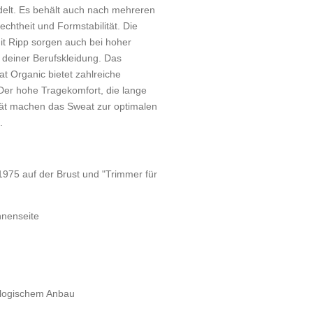
elt. Es behält auch nach mehreren
chtheit und Formstabilität. Die
t Ripp sorgen auch bei hoher
t deiner Berufskleidung. Das
t Organic bietet zahlreiche
Der hohe Tragekomfort, die lange
ität machen das Sweat zur optimalen
.
75 auf der Brust und "Trimmer für
nnenseite
iologischem Anbau