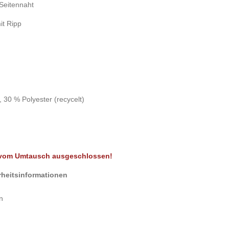
 Seitennaht
it Ripp
 30 % Polyester (recycelt)
t vom Umtausch ausgeschlossen!
rheitsinformationen
n