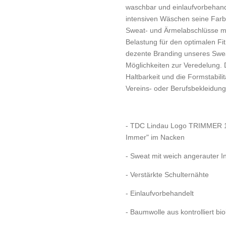
waschbar und einlaufvorbehand
intensiven Wäschen seine Farbe
Sweat- und Ärmelabschlüsse mi
Belastung für den optimalen Fi
dezente Branding unseres Swea
Möglichkeiten zur Veredelung. 
Haltbarkeit und die Formstabil
Vereins- oder Berufsbekleidung
- TDC Lindau Logo TRIMMER 19
Immer" im Nacken
- Sweat mit weich angerauter I
- Verstärkte Schulternähte
- Einlaufvorbehandelt
- Baumwolle aus kontrolliert b