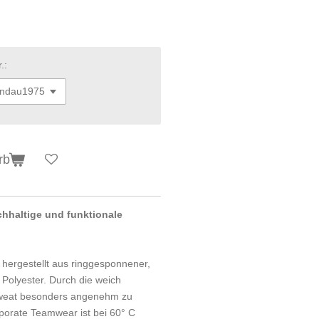
.:
rb
chhaltige und funktionale
 hergestellt aus ringgesponnener,
olyester. Durch die weich
 Sweat besonders angenehm zu
porate Teamwear ist bei 60° C