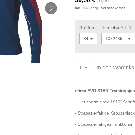
50,50 €
70,00 €
inkl. MwSt zzgl.
Versandkosten
Größen
Hersteller Art. Nr.
In den Warenko
erima EVO STAR Trainingsja
- "Leuchertz since 1910" Schri
- Strapazierfähige Kapuzenjac
- Strapazierfähiges Funktionsma