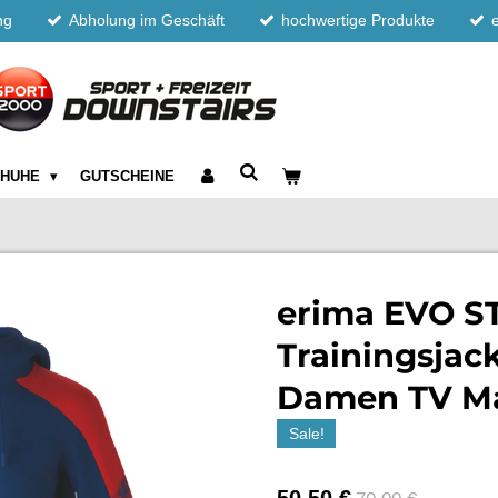
ng
Abholung im Geschäft
hochwertige Produkte
CHUHE
GUTSCHEINE
erima EVO S
Trainingsjac
Damen TV Ma
Sale!