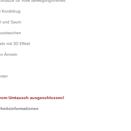
Einsätze für volle Bewegungsfreiheit
d Kordelzug
el und Saum
hlusstaschen
eln mit 3D Effekt
en Ärmeln
ester
t vom Umtausch ausgeschlossen!
rheitsinformationen