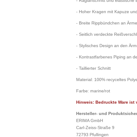
- Raglanschnitt und elastische 
- Hoher Kragen mit Kapuze un
- Breite Rippbündchen an Ärm
- Seitlich verdeckte Reißversc
- Stylisches Design an den Ärm
- Kontrastfarbenes Piping an d
- Taillierter Schnitt
Material: 100% recyceltes Poly
Farbe: marine/rot
Hinweis: Bedruckte Ware is
Hersteller- und Produktsiche
ERIMA GmbH
Carl-Zeiss-Straße 9
72793 Pfullingen