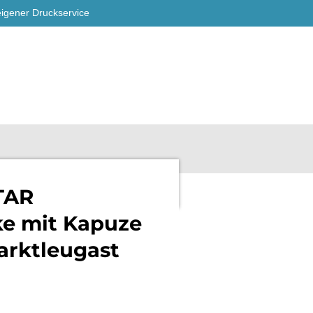
eigener Druckservice
TAR
ke mit Kapuze
rktleugast