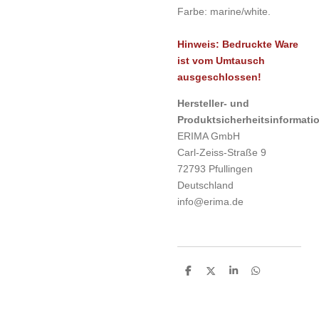
Farbe:
marine/white.
Hinweis: Bedruckte Ware
ist vom Umtausch
ausgeschlossen!
Hersteller- und
Produktsicherheitsinformati
ERIMA GmbH
Carl-Zeiss-Straße 9
72793 Pfullingen
Deutschland
info@erima.de
T
T
T
T
e
e
e
e
i
i
i
i
l
l
l
l
e
e
e
e