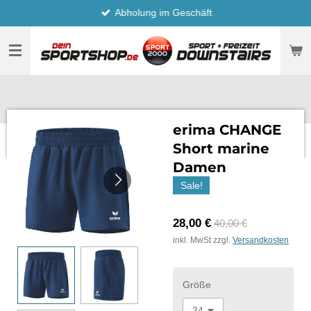
Abholung im Geschäft
Zum
Hauptinhalt
springen
erima CHANGE
Short marine
Damen
Sale!
28,00 €
40,00 €
inkl. MwSt zzgl.
Versandkosten
Größe