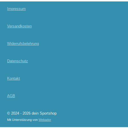
n
n
n
n
Impressum
Versandkosten
Widerrufsbelehrung
Datenschutz
Kontakt
AGB
© 2024 - 2026 dein Sportshop
Mit Unterstützung von
Webador