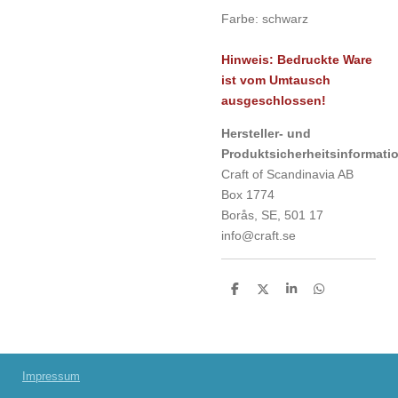
Farbe: schwarz
Hinweis: Bedruckte Ware
ist vom Umtausch
ausgeschlossen!
Hersteller- und
Produktsicherheitsinf
Craft of Scandinavia AB
Box 1774
Borås, SE, 501 17
info@craft.se
T
T
T
T
e
e
e
e
i
i
i
i
l
l
l
l
e
e
e
e
n
n
n
n
Impressum