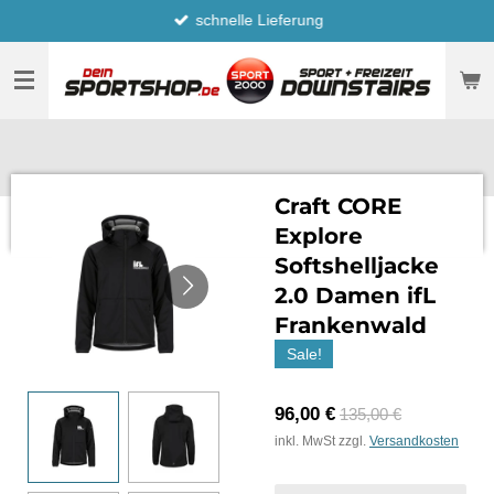
schnelle Lieferung
Zum
Hauptinhalt
springen
Craft CORE
Explore
Softshelljacke
2.0 Damen ifL
Frankenwald
Sale!
96,00 €
135,00 €
inkl. MwSt zzgl.
Versandkosten