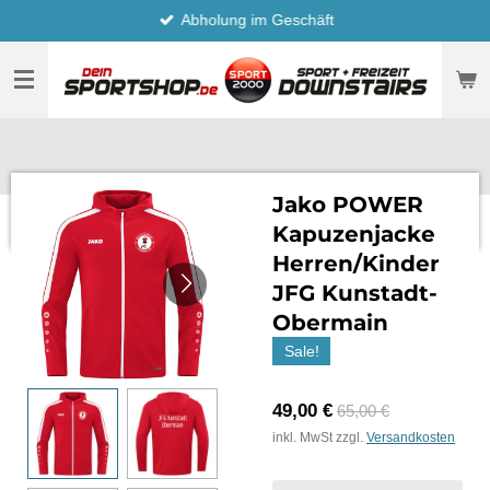
Abholung im Geschäft
Zum
Hauptinhalt
springen
Jako POWER
Kapuzenjacke
Herren/Kinder
JFG Kunstadt-
Obermain
Sale!
49,00 €
65,00 €
inkl. MwSt zzgl.
Versandkosten