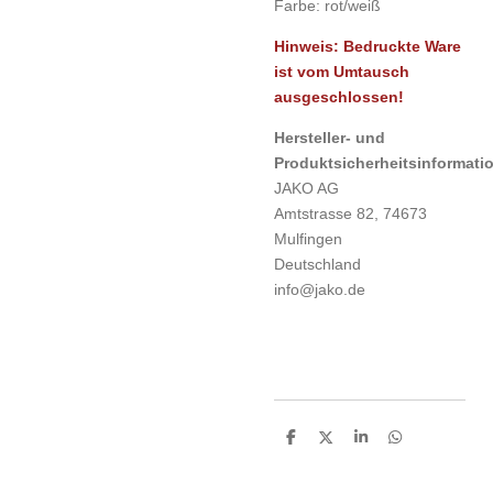
Farbe: rot/weiß
Hinweis: Bedruckte Ware
ist vom Umtausch
ausgeschlossen!
Hersteller- und
Produktsicherheitsinformati
JAKO AG
Amtstrasse 82, 74673
Mulfingen
Deutschland
info@jako.de
T
T
T
T
e
e
e
e
i
i
i
i
l
l
l
l