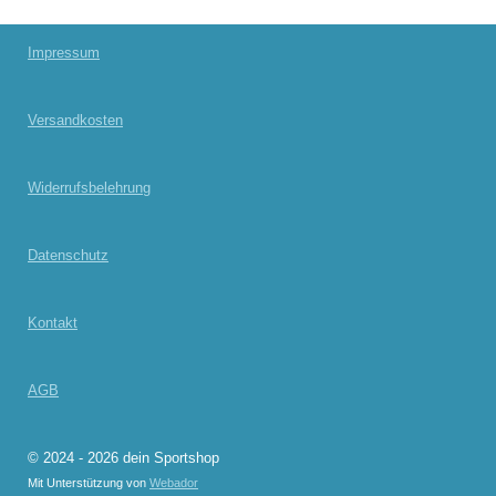
e
e
e
e
n
n
n
n
Impressum
Versandkosten
Widerrufsbelehrung
Datenschutz
Kontakt
AGB
© 2024 - 2026 dein Sportshop
Mit Unterstützung von
Webador