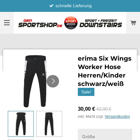
schnelle Lieferung
Zum
Hauptinhalt
springen
erima Six Wings
Worker Hose
Herren/Kinder
schwarz/weiß
Sale!
30,00 €
42,00 €
inkl. MwSt zzgl.
Versandkosten
Größe