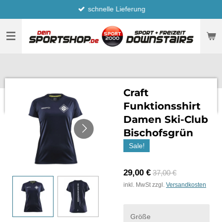
schnelle Lieferung
Zum
Hauptinhalt
springen
Craft
Funktionsshirt
Damen Ski-Club
Bischofsgrün
Sale!
29,00 €
37,00 €
inkl. MwSt zzgl.
Versandkosten
Größe