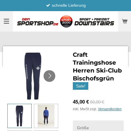
schnelle Lieferung
Zum
Hauptinhalt
springen
Craft
Trainingshose
Herren Ski-Club
Bischofsgrün
Sale!
45,00 €
60,00 €
inkl. MwSt zzgl.
Versandkosten
Größe