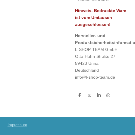
Hinweis: Bedruckte Ware
ist vom Umtausch
ausgeschlossen!
Hersteller- und
Produktsicherheitsinformati
L-SHOP-TEAM GmbH
Otto-Hahn-Straße 27
59423 Unna
Deutschland
info@l-shop-team.de
T
T
T
T
e
e
e
e
i
i
i
i
l
l
l
l
e
e
e
e
n
n
n
n
Impressum