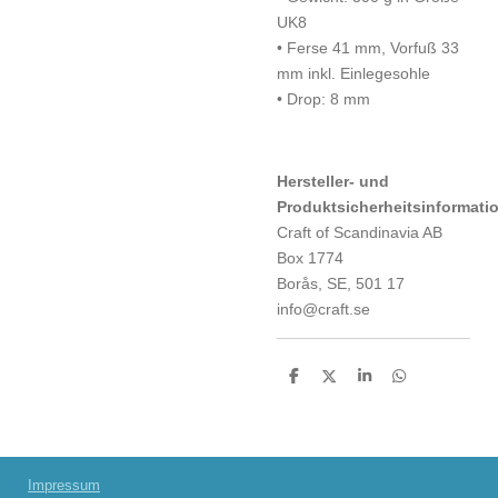
UK8
• Ferse 41 mm, Vorfuß 33
mm inkl. Einlegesohle
• Drop: 8 mm
Hersteller- und
Produktsicherheitsinf
Craft of Scandinavia AB
Box 1774
Borås, SE, 501 17
info@craft.se
T
T
T
T
e
e
e
e
i
i
i
i
l
l
l
l
e
e
e
e
n
n
n
n
Impressum