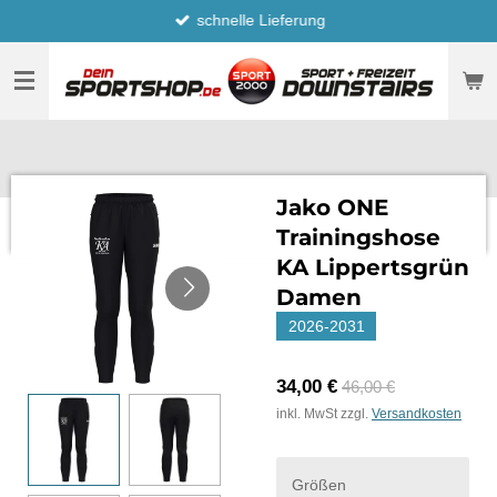
schnelle Lieferung
Zum
Hauptinhalt
springen
Jako ONE
Trainingshose
KA Lippertsgrün
Damen
2026-2031
34,00 €
46,00 €
inkl. MwSt zzgl.
Versandkosten
Größen